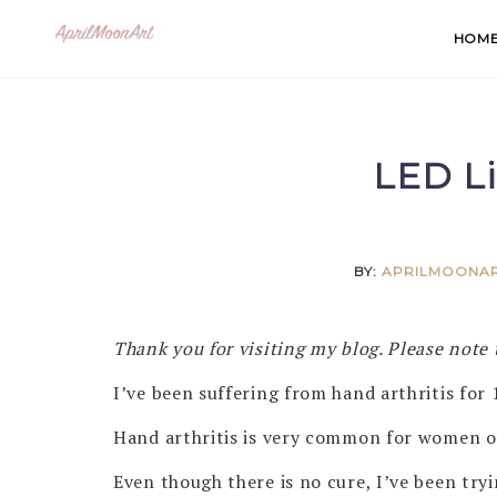
Skip
HOM
to
content
LED Li
BY:
APRILMOONA
Thank you for visiting my blog. Please note t
I’ve been suffering from hand arthritis for
Hand arthritis is very common for women ov
Even though there is no cure, I’ve been try