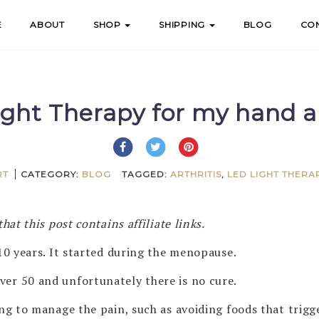
E
ABOUT
SHOP
SHIPPING
BLOG
CO
ght Therapy for my hand ar
RT
CATEGORY:
BLOG
TAGGED:
ARTHRITIS
,
LED LIGHT THERA
hat this post contains affiliate links.
 10 years. It started during the menopause.
er 50 and unfortunately there is no cure.
ing to manage the pain, such as avoiding foods that trig