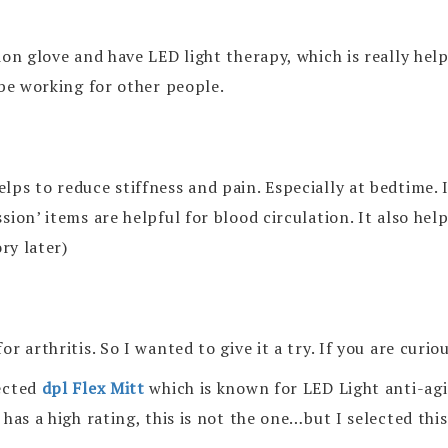
ion glove and have LED light therapy, which is really hel
 be working for other people.
s to reduce stiffness and pain. Especially at bedtime. I
ion’ items are helpful for blood circulation. It also hel
ry later)
 arthritis. So I wanted to give it a try. If you are curio
lected
dpl
Flex Mitt
which is known for LED Light anti-agi
has a high rating, this is not the one…but I selected thi