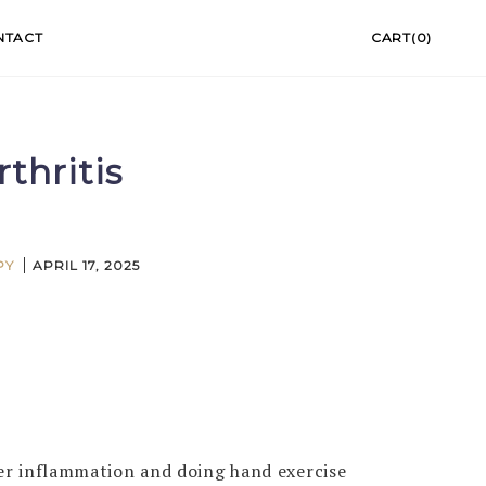
NTACT
CART(0)
thritis
PY
APRIL 17, 2025
ger inflammation and doing hand exercise