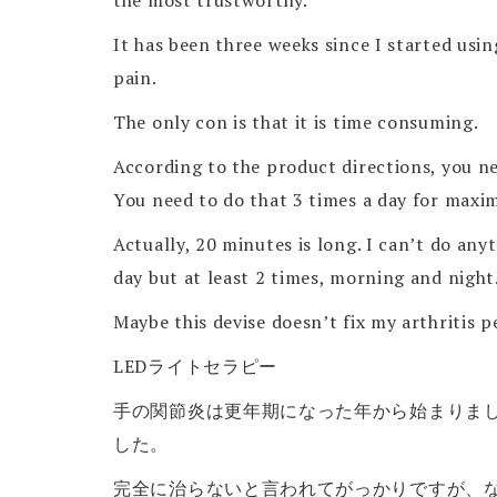
the most trustworthy.
It has been three weeks since I started using
pain.
The only con is that it is time consuming.
According to the product directions, you nee
You need to do that 3 times a day for maxi
Actually, 20 minutes is long. I can’t do any
day but at least 2 times, morning and night
Maybe this devise doesn’t fix my arthritis pe
LEDライトセラピー
手の関節炎は更年期になった年から始まりま
した。
完全に治らないと言われてがっかりですが、